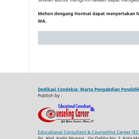
Mohon dengang Hormat dapat menyertakan Nam
WA.
Dedikasi Cendekia: Warta Pengabdian Pendidi
Publish by :
Educational Consultant & Counseling Career (E
Jln. Abd. Kadir Munsyi, Gg Dahlia No. 2, Kota 