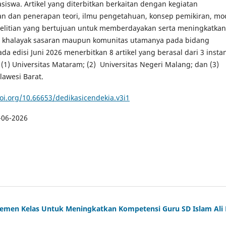
swa. Artikel yang diterbitkan berkaitan dengan kegiatan
 dan penerapan teori, ilmu pengetahuan, konsep pemikiran, mod
nelitian yang bertujuan untuk memberdayakan serta meningkatkan
up khalayak sasaran maupun komunitas utamanya pada bidang
da edisi Juni 2026 menerbitkan 8 artikel yang berasal dari 3 insta
 (1) Universitas Mataram; (2) Universitas Negeri Malang; dan (3)
ulawesi Barat.
doi.org/10.66653/dedikasicendekia.v3i1
-06-2026
men Kelas Untuk Meningkatkan Kompetensi Guru SD Islam Ali 