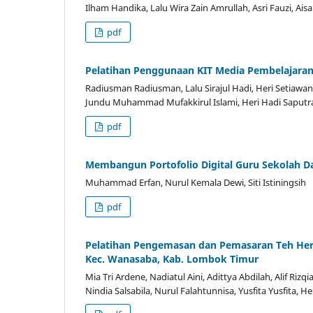
Ilham Handika, Lalu Wira Zain Amrullah, Asri Fauzi, A
pdf
Pelatihan Penggunaan KIT Media Pembelajaran
Radiusman Radiusman, Lalu Sirajul Hadi, Heri Setiawan,
Jundu Muhammad Mufakkirul Islami, Heri Hadi Saputra,
pdf
Membangun Portofolio Digital Guru Sekolah Da
Muhammad Erfan, Nurul Kemala Dewi, Siti Istiningsih
pdf
Pelatihan Pengemasan dan Pemasaran Teh Her
Kec. Wanasaba, Kab. Lombok Timur
Mia Tri Ardene, Nadiatul Aini, Adittya Abdilah, Alif Rizq
Nindia Salsabila, Nurul Falahtunnisa, Yusfita Yusfita, H