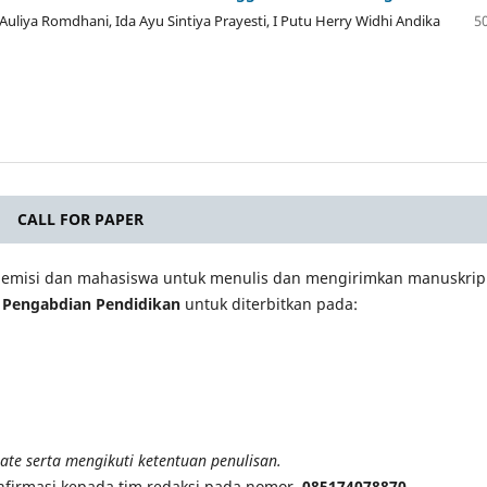
 Auliya Romdhani, Ida Ayu Sintiya Prayesti, I Putu Herry Widhi Andika
50
CALL FOR PAPER
ademisi dan mahasiswa untuk menulis dan mengirimkan manuskrip
a Pengabdian Pendidikan
untuk diterbitkan pada:
te serta mengikuti ketentuan penulisan.
firmasi kepada tim redaksi pada nomor
085174078870