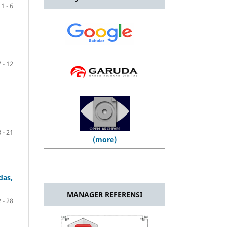
1 - 6
7 - 12
 - 21
(more)
das,
MANAGER REFERENSI
 - 28