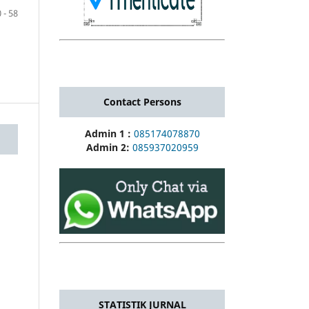
 - 58
Contact Persons
Admin 1 :
085174078870
Admin 2:
085937020959
STATISTIK JURNAL