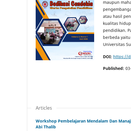
maupun mahasi
pengembangan
atau hasil pe
kualitas hid
pendidikan. Pa
berbeda yaitu
Universitas S
DOI:
https://
Published:
03
Articles
Workshop Pembelajaran Mendalam Dan Manaje
Abi Thalib